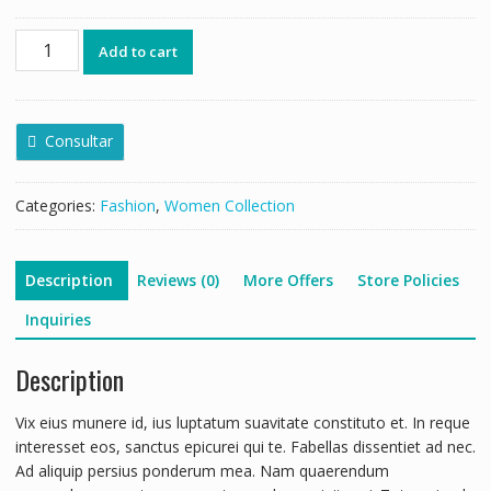
Add to cart
Consultar
Categories:
Fashion
,
Women Collection
Description
Reviews (0)
More Offers
Store Policies
Inquiries
Description
Vix eius munere id, ius luptatum suavitate constituto et. In reque
interesset eos, sanctus epicurei qui te. Fabellas dissentiet ad nec.
Ad aliquip persius ponderum mea. Nam quaerendum