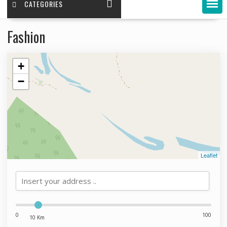
CATEGORIES
Fashion
+
−
Leaflet
0
100
10 Km