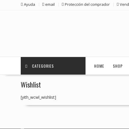
Ayuda
email
Protección del comprador
Vend
CATEGORIES
HOME
SHOP
Wishlist
[yith_wcwl_wishlist]