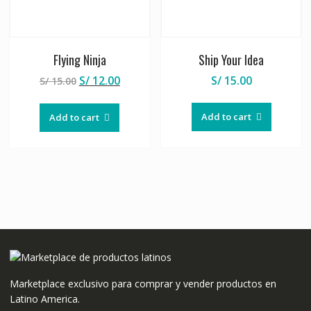
Flying Ninja
Ship Your Idea
S/
12.00
S/
15.00
S/
15.00
Add to cart
Add to cart
Marketplace exclusivo para comprar y vender productos en
Latino America.