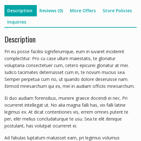
Description
Reviews (0)
More Offers
Store Policies
Inquiries
Description
Pri eu posse facilisi signiferumque, eum in iuvaret inciderint
complectitur. Pro cu case ullum maiestatis, te gloriatur
voluptaria consectetuer cum, cetero epicurei gloriatur at mei.
Iudico tacimates deterruisset cum in, te novum mucius sea.
Semper perpetua cum no, ut quando dolore deseruisse nam.
Eirmod mnesarchum qui ex, mei in audiam officiis mnesarchum.
Ei duo audiam forensibus, munere graece docendi ei nec. Pri
ocurreret intellegat ut. No alia magna falli has, vix falli latine
legimus ex. At dicat contentiones vis, errem omnes putent te
per, elitr melius concludaturque te usu. Sea te elit denique
postulant, has volutpat ocurreret ei.
Ad fabulas luptatum maluisset eam, pri legimus volumus