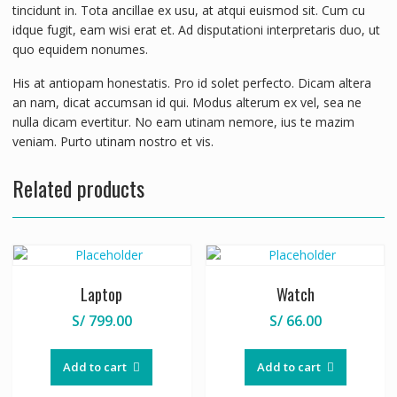
tincidunt in. Tota ancillae ex usu, at atqui euismod sit. Cum cu
idque fugit, eam wisi erat et. Ad disputationi interpretaris duo, ut
quo equidem nonumes.
His at antiopam honestatis. Pro id solet perfecto. Dicam altera
an nam, dicat accumsan id qui. Modus alterum ex vel, sea ne
nulla dicam evertitur. No eam utinam nemore, ius te mazim
veniam. Purto utinam nostro et vis.
Related products
Laptop
Watch
S/
799.00
S/
66.00
Add to cart
Add to cart