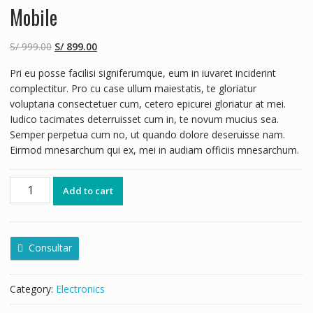
Mobile
S/
999.00
S/
899.00
Pri eu posse facilisi signiferumque, eum in iuvaret inciderint
complectitur. Pro cu case ullum maiestatis, te gloriatur
voluptaria consectetuer cum, cetero epicurei gloriatur at mei.
Iudico tacimates deterruisset cum in, te novum mucius sea.
Semper perpetua cum no, ut quando dolore deseruisse nam.
Eirmod mnesarchum qui ex, mei in audiam officiis mnesarchum.
Add to cart
Consultar
Category:
Electronics