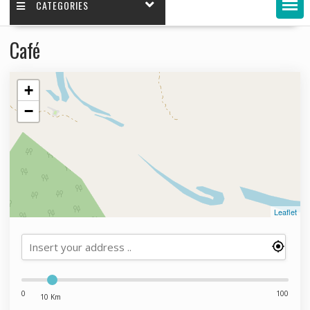
CATEGORIES
Café
+
−
Leaflet
0
100
10 Km