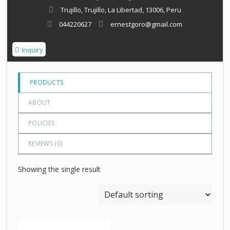
t
Trujillo, Trujillo, La Libertad, 13006, Peru
o
044220627
ernestgoro@gmail.com
f
5
Inquiry
PRODUCTS
ABOUT
POLICIES
REVIEWS (
0
)
Showing the single result