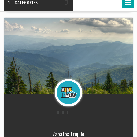
CATEGORIES
0
o
Zapatos Trujillo
u